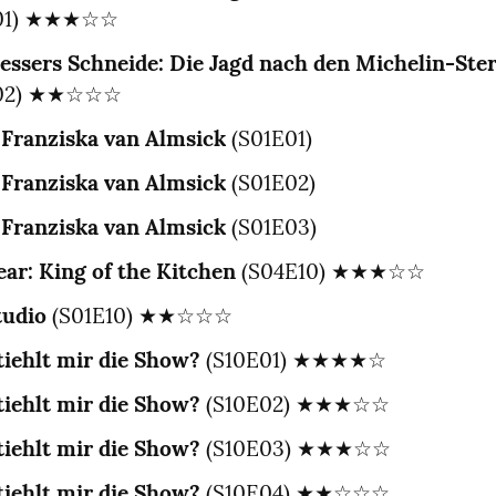
E01) ★★★☆☆
essers Schneide: Die Jagd nach den Michelin-Ste
E02) ★★☆☆☆
 Franziska van Almsick
 (S01E01)
 Franziska van Almsick
 (S01E02)
 Franziska van Almsick
 (S01E03)
ar: King of the Kitchen
 (S04E10) ★★★☆☆
tudio
 (S01E10) ★★☆☆☆
tiehlt mir die Show?
 (S10E01) ★★★★☆
tiehlt mir die Show?
 (S10E02) ★★★☆☆
tiehlt mir die Show?
 (S10E03) ★★★☆☆
tiehlt mir die Show?
 (S10E04) ★★☆☆☆