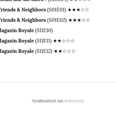
Friends & Neighbors
 (S01E01) ★★★☆☆
Friends & Neighbors
 (S01E02) ★★★☆☆
agazin Royale
 (S11E10)
agazin Royale
 (S11E11) ★★☆☆☆
agazin Royale
 (S11E12) ★★☆☆☆
Veröffentlicht mit
writefreely