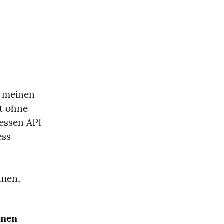
 meinen 
 ohne 
dessen API 
ss 
men, 
rnen