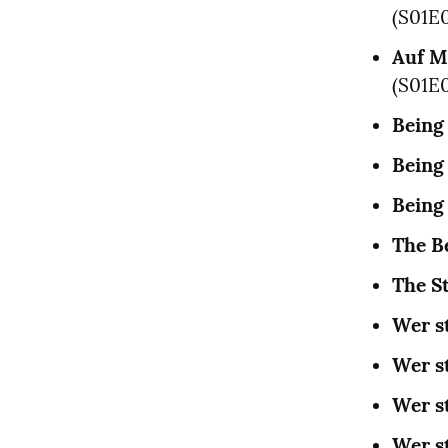
(S01
Auf M
(S01
Being
Being
Being
The Be
The S
Wer s
Wer s
Wer s
Wer s