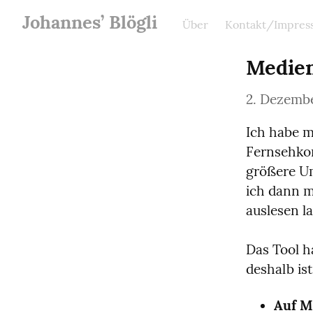
Johannes’ Blögli
Über
Kontakt/Impres
Medie
2. Dezemb
Ich habe m
Fernsehkon
größere Um
ich dann m
auslesen la
Das Tool h
deshalb is
Auf M