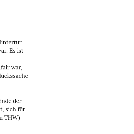
intertür. 
r. Es ist 
air war, 
lückssache 
.
Ende der 
 sich für 
im THW) 