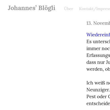
Johannes’ Blögli
Über
Kontakt/Impres
13. Novem
Wiedereinf
Es untersch
immer noch
Erfassungs
dass nur J
werden, o
Ich weiß n
Neunziger.
Pest oder 
entscheid