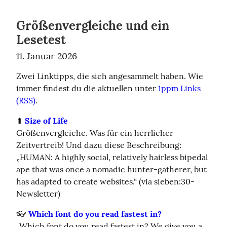
Größenvergleiche und ein
Lesetest
11. Januar 2026
Zwei Linktipps, die sich angesammelt haben. Wie 
immer findest du die aktuellen unter 
1ppm Links
(RSS)
.
⬆️ 
Size of Life
Größenvergleiche. Was für ein herrlicher 
Zeitvertreib! Und dazu diese Beschreibung: 
„HUMAN: A highly social, relatively hairless bipedal 
ape that was once a nomadic hunter-gatherer, but 
has adapted to create websites.“ (via sieben:30-
Newsletter)
👓 
Which font do you read fastest in?
„Which font do you read fastest in? We give you a 