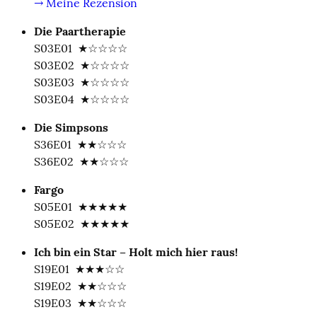
→ Meine Rezension
Die Paartherapie
S03E01  ★☆☆☆☆

S03E02  ★☆☆☆☆

S03E03  ★☆☆☆☆

S03E04  ★☆☆☆☆
Die Simpsons
S36E01  ★★☆☆☆

S36E02  ★★☆☆☆
Fargo
S05E01  ★★★★★

S05E02  ★★★★★
Ich bin ein Star – Holt mich hier raus!
S19E01  ★★★☆☆

S19E02  ★★☆☆☆

S19E03  ★★☆☆☆