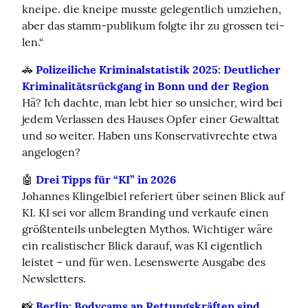
knei­pe. die knei­pe muss­te ge­le­gent­lich um­zie­hen, 
aber das stamm-pu­bli­kum folg­te ihr zu gros­sen tei­
len.“
🚓 
Polizeiliche Kriminalstatistik 2025: Deutlicher 
Kriminalitätsrückgang in Bonn und der Region
Hä? Ich dachte, man lebt hier so unsicher, wird bei 
jedem Verlassen des Hauses Opfer einer Gewalttat 
und so weiter. Haben uns Konservativrechte etwa 
angelogen?
🤖 
Drei Tipps für “KI” in 2026
Johannes Klingelbiel referiert über seinen Blick auf 
KI. KI sei vor allem Branding und verkaufe einen 
größtenteils unbelegten Mythos. Wichtiger wäre 
ein realistischer Blick darauf, was KI eigentlich 
leistet – und für wen. Lesenswerte Ausgabe des 
Newsletters.
📸 
Berlin: Bodycams an Rettungskräften sind 